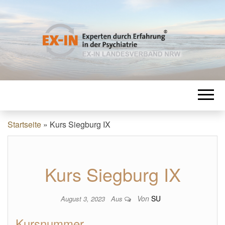
EXPERTEN
EX-IN Landesverband NRW
DURCH
ERFAHRUNG
Startseite
»
Kurs Siegburg IX
IN DER
Kurs Siegburg IX
PSYCHIATRIE
Von
SU
August 3, 2023
Aus
Kursnummer