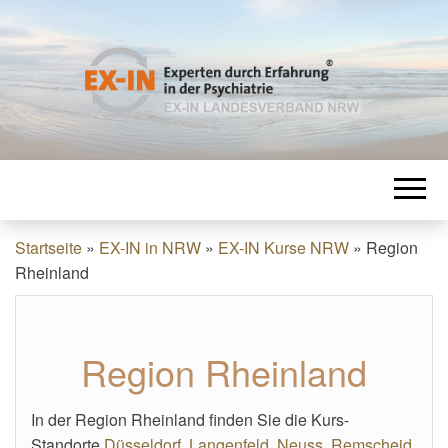
EXPERTEN
EX-IN Landesverband NRW
DURCH
ERFAHRUNG
Startseite
»
EX-IN in NRW
»
EX-IN Kurse NRW
»
Region
Rheinland
IN DER
Region Rheinland
PSYCHIATRIE
In der Region Rheinland finden Sie die Kurs-
Standorte
Düsseldorf
,
Langenfeld
,
Neuss
,
Remscheid