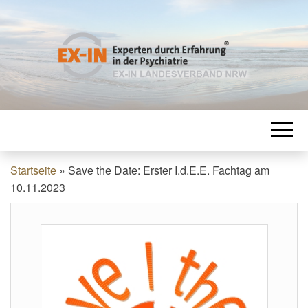
EXPERTEN
EX-IN Landesverband NRW
DURCH
ERFAHRUNG
Startseite
»
Save the Date: Erster I.d.E.E. Fachtag am
10.11.2023
IN DER
PSYCHIATRIE