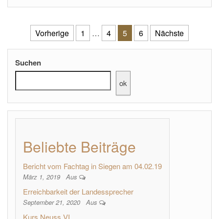
Seitennummerierung der Beiträ
Vorherige
1
…
4
5
6
Nächste
Suchen
ok
Beliebte Beiträge
Bericht vom Fachtag in Siegen am 04.02.19
März 1, 2019
Aus
Erreichbarkeit der Landessprecher
September 21, 2020
Aus
Kurs Neuss VI