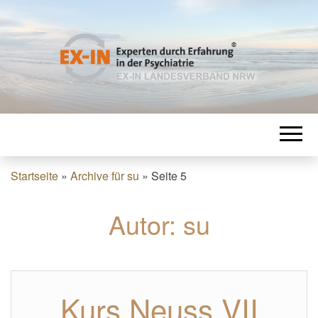
EXPERTEN
EX-IN Landesverband NRW
DURCH
ERFAHRUNG
Startseite
»
Archive für su
»
Seite 5
IN DER
Autor:
su
PSYCHIATRIE
Kurs Neuss VII