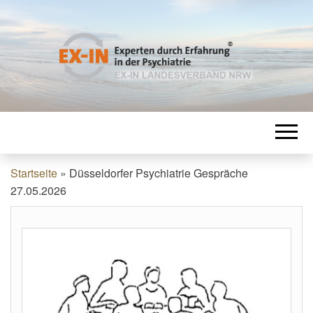
EXPERTEN
EX-IN Landesverband NRW
DURCH
ERFAHRUNG
Startseite
»
Düsseldorfer Psychiatrie Gespräche
27.05.2026
IN DER
PSYCHIATRIE