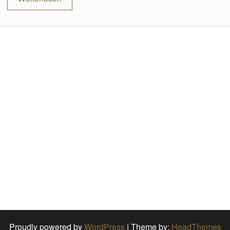
Proudly powered by
WordPress
|
Theme by:
HeadThemes