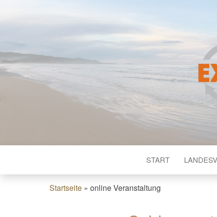
EXPERTE
EX-IN Landesverband NRW
D
START
LANDES
Startseite
»
online Veranstaltung