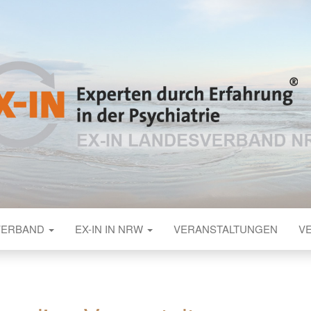
N DURCH ERFA
ER PSYCHIATR
VERBAND
EX-IN IN NRW
VERANSTALTUNGEN
V