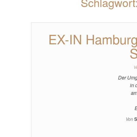
Schlagwort
EX-IN Hamburg 
S
V
Der Umga
in 
am
E
Von